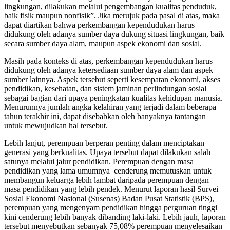
lingkungan, dilakukan melalui pengembangan kualitas penduduk,
baik fisik maupun nonfisik”. Jika merujuk pada pasal di atas, maka
dapat diartikan bahwa perkembangan kependudukan harus
didukung oleh adanya sumber daya dukung situasi lingkungan, baik
secara sumber daya alam, maupun aspek ekonomi dan sosial.
Masih pada konteks di atas, perkembangan kependudukan harus
didukung oleh adanya ketersediaan sumber daya alam dan aspek
sumber lainnya. Aspek tersebut seperti kesempatan ekonomi, akses
pendidikan, kesehatan, dan sistem jaminan perlindungan sosial
sebagai bagian dari upaya peningkatan kualitas kehidupan manusia.
Menurunnya jumlah angka kelahiran yang terjadi dalam beberapa
tahun terakhir ini, dapat disebabkan oleh banyaknya tantangan
untuk mewujudkan hal tersebut.
Lebih lanjut, perempuan berperan penting dalam menciptakan
generasi yang berkualitas. Upaya tersebut dapat dilakukan salah
satunya melalui jalur pendidikan. Perempuan dengan masa
pendidikan yang lama umumnya cenderung memutuskan untuk
membangun keluarga lebih lambat daripada perempuan dengan
masa pendidikan yang lebih pendek. Menurut laporan hasil Survei
Sosial Ekonomi Nasional (Susenas) Badan Pusat Statistik (BPS),
perempuan yang mengenyam pendidikan hingga perguruan tinggi
kini cenderung lebih banyak dibanding laki-laki. Lebih jauh, laporan
tersebut menyebutkan sebanyak 75,08% perempuan menyelesaikan