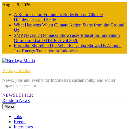
Skip
August 8, 2026
to
A Reforestation Founder’s Reflection on Climate
content
Helplessness and Scale
What Happens When Climate Action Starts from the Ground
Up
SMP Negeri 2 Denpasar Showcases Education Innovation
Gurubaru.id at DTIK Festival 2026
From the Shoreline Up: What Kusamba Shows Us About a
Just Energy Transition in Indonesia
Berdaya Media
News, jobs and events for Indonesia's sustainability and social
impact spacesector
NEWSLETTER
Random News
Menu
Jobs
Events
Interviews