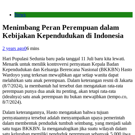
News
Menimbang Peran Perempuan dalam
Kebijakan Kependudukan di Indonesia
2 years ago
0
6 mins
Hari Populasi Sedunia baru pada tanggal 11 Juli baru kita lewati.
Menarik untuk menilik kontroversi pernyataan Kepala Badan
Kependudukan dan Keluarga Berencana Nasional (BKKBN) Hasto
Wardoyo yang terkesan mewajibkan agar setiap wanita dapat
melahirkan satu anak perempuan. Dalam keterangan resmi di Jakarta
(8/7/2024), ia membantah hal tersebut dan mengatakan rata-rata
perempuan punya dua anak itu penting, akan tetapi rata-rata
(idealnya) satu anak perempuan itu bukan mewajibkan (tempo.co,
8/7/2024).
Dalam keterangannya, Hasto mengatakan bahwa tujuan
pernyataannya tersebut adalah menyampaikan upaya pemerintah
dalam membentuk penduduk tumbuh seimbang, yang menjadi salah
satu tugas BKKBN. Ia menganalogikan jika suatu wilayah dalam
satu kelurahan memiliki penduduk perempuan sebanyak 5.000 jiwa,