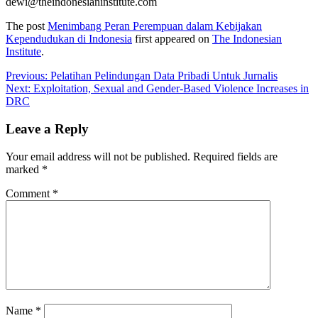
dewi@theindonesianinstitute.com
The post
Menimbang Peran Perempuan dalam Kebijakan
Kependudukan di Indonesia
first appeared on
The Indonesian
Institute
.
Post
Previous:
Pelatihan Pelindungan Data Pribadi Untuk Jurnalis
Next:
Exploitation, Sexual and Gender-Based Violence Increases in
navigation
DRC
Leave a Reply
Your email address will not be published.
Required fields are
marked
*
Comment
*
Name
*