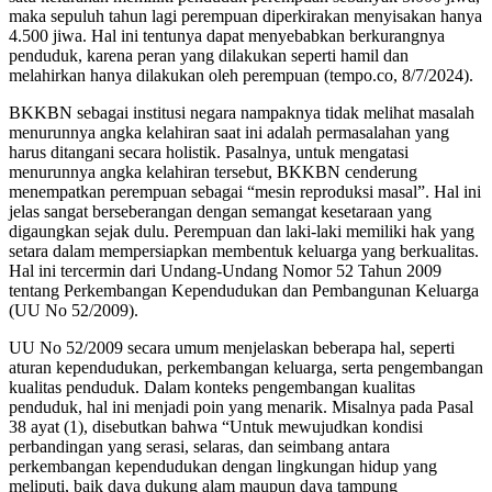
maka sepuluh tahun lagi perempuan diperkirakan menyisakan hanya
4.500 jiwa. Hal ini tentunya dapat menyebabkan berkurangnya
penduduk, karena peran yang dilakukan seperti hamil dan
melahirkan hanya dilakukan oleh perempuan (tempo.co, 8/7/2024).
BKKBN sebagai institusi negara nampaknya tidak melihat masalah
menurunnya angka kelahiran saat ini adalah permasalahan yang
harus ditangani secara holistik. Pasalnya, untuk mengatasi
menurunnya angka kelahiran tersebut, BKKBN cenderung
menempatkan perempuan sebagai “mesin reproduksi masal”. Hal ini
jelas sangat berseberangan dengan semangat kesetaraan yang
digaungkan sejak dulu. Perempuan dan laki-laki memiliki hak yang
setara dalam mempersiapkan membentuk keluarga yang berkualitas.
Hal ini tercermin dari Undang-Undang Nomor 52 Tahun 2009
tentang Perkembangan Kependudukan dan Pembangunan Keluarga
(UU No 52/2009).
UU No 52/2009 secara umum menjelaskan beberapa hal, seperti
aturan kependudukan, perkembangan keluarga, serta pengembangan
kualitas penduduk. Dalam konteks pengembangan kualitas
penduduk, hal ini menjadi poin yang menarik. Misalnya pada Pasal
38 ayat (1), disebutkan bahwa “Untuk mewujudkan kondisi
perbandingan yang serasi, selaras, dan seimbang antara
perkembangan kependudukan dengan lingkungan hidup yang
meliputi, baik daya dukung alam maupun daya tampung